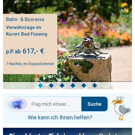
Anbieter bzw. Reederei
Bahn- & Busreise
Verwöhntage im
Kurort Bad Füssing
617,- €
p.P. ab
7 Nächte, im Doppelzimmer
◆
◆
◆
◆
◆
◆
Suche
Wie kann ich Ihnen helfen?