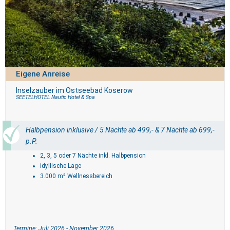
Eigene Anreise
Inselzauber im Ostseebad Koserow
SEETELHOTEL Nautic Hotel & Spa
Halbpension inklusive / 5 Nächte ab 499,- & 7 Nächte ab 699,-
p.P.
2, 3, 5 oder 7 Nächte inkl. Halbpension
idyllische Lage
3.000 m² Wellnessbereich
Termine: Juli 2026 - November 2026