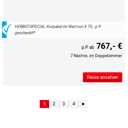
HERBST-SPECIAL: Kurpaket im Wert von € 70,- p.P.
geschenkt!*
767,- €
7 Nächte, im Doppelzimmer
Reise ansehen
1
2
3
4
►