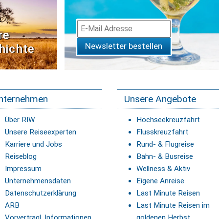
re
Newsletter bestellen
hichte
nternehmen
Unsere Angebote
Über RIW
Hochseekreuzfahrt
Unsere Reiseexperten
Flusskreuzfahrt
Karriere und Jobs
Rund- & Flugreise
Reiseblog
Bahn- & Busreise
Impressum
Wellness & Aktiv
Unternehmensdaten
Eigene Anreise
Datenschutzerklärung
Last Minute Reisen
ARB
Last Minute Reisen im
Vorvertragl. Informationen
goldenen Herbst