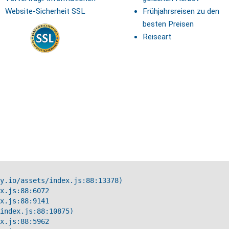
Website-Sicherheit SSL
Frühjahrsreisen zu den
besten Preisen
Reiseart
y.io/assets/index.js:88:13378)

x.js:88:6072

x.js:88:9141

index.js:88:10875)

x.js:88:5962
