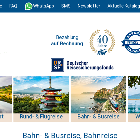
e
FAQ
WhatsApp
SMS
Newsletter
Aktuelle Katalo
Bezahlung
auf Rechnung
rt
Rund- & Flugreise
Bahn- & Busreise
W
Bahn- & Busreise, Bahnreise