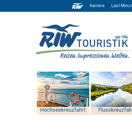
Karriere
Last Minut
Hochseekreuzfahrt
Flusskreuzfah