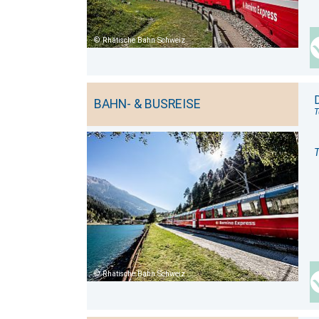
Rhätische Bahn Schweiz
BAHN- & BUSREISE
T
T
Rhätische Bahn Schweiz