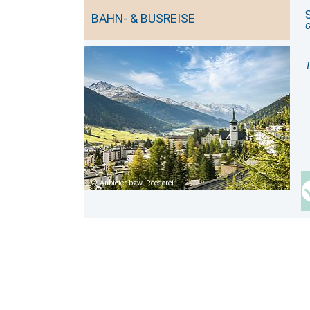
BAHN- & BUSREISE
G
T
Anbieter bzw. Reederei