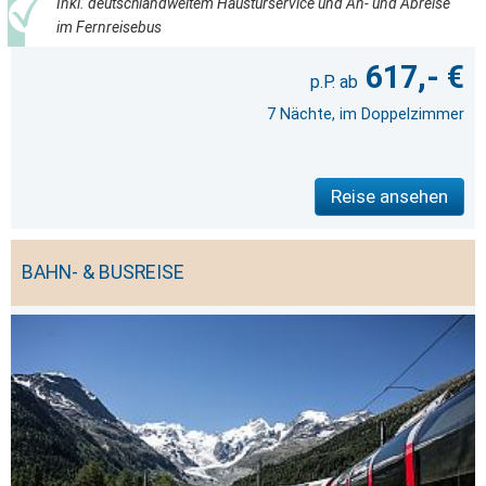
Inkl. deutschlandweitem Haustürservice und An- und Abreise
im Fernreisebus
617,- €
7 Nächte, im Doppelzimmer
Reise ansehen
BAHN- & BUSREISE