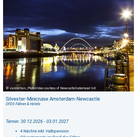
visit-britain_PhotoVideo courtesy of NewcastleGateshead Init
Silvester-Minicruise Amsterdam-Newcastle
DFDS Fähren & Hotels
Termin: 30.12.2026 - 03.01.2027
4 Nächte inkl. Halbpension