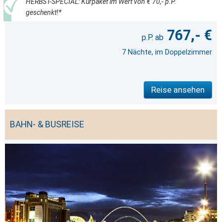
HERBST-SPECIAL: Kurpaket im Wert von € 70,- p.P.
geschenkt!*
767,- €
7 Nächte, im Doppelzimmer
Reise ansehen
BAHN- & BUSREISE