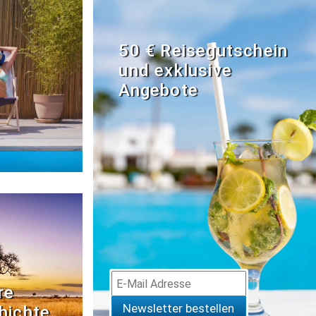
50 € Reisegutschein
und exklusive
Angebote
re
Newsletter bestellen
hichte