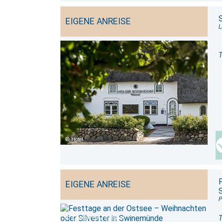
S
EIGENE ANREISE
L
T
Hotel
EIGENE ANREISE
P
T
Anbieter bzw. Reederei