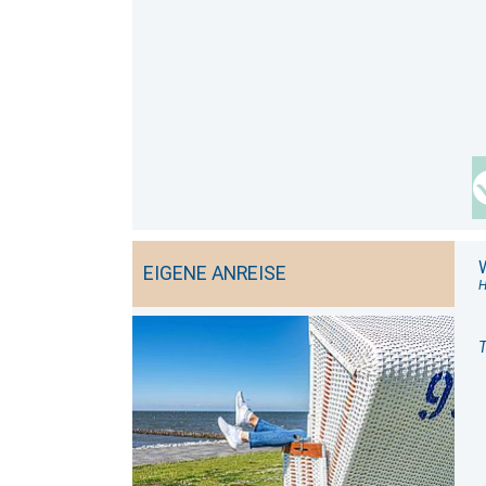
EIGENE ANREISE
H
T