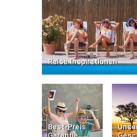
Reise Inspirationen
Best-Preis
Unse
Garantie
Gesc