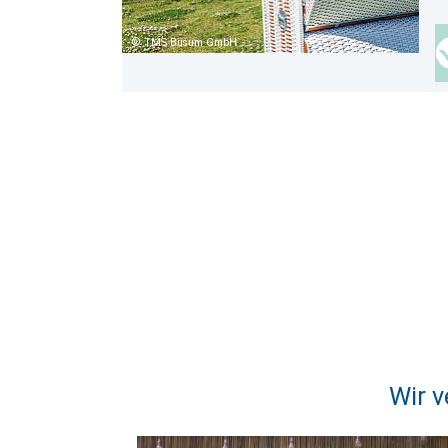
TMS Büsum GmbH
Wir v