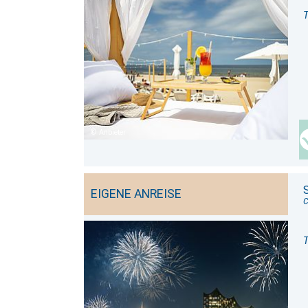
T
Anbieter
EIGENE ANREISE
C
T