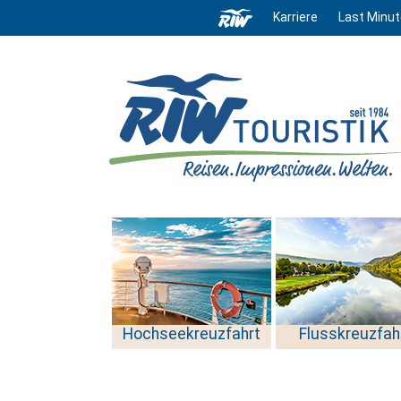
Karriere
Last Minut
Hochseekreuzfahrt
Flusskreuzfah