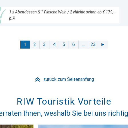
1 x Abendessen & 1 Flasche Wein / 2 Nächte schon ab € 179,-
p.P.
1
2
3
4
5
6
…
23
►
zurück zum Seitenanfang
»
RIW Touristik Vorteile
erraten Ihnen, weshalb Sie bei uns richtig