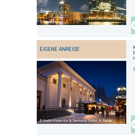
Shutterstock
EIGENE ANREISE
H
T
Baden-Baden Kur & Tourismus GmbH, N. Dautel