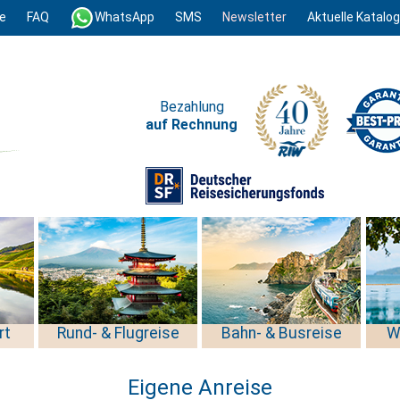
e
FAQ
WhatsApp
SMS
Newsletter
Aktuelle Katalo
Bezahlung
auf Rechnung
rt
Rund- & Flugreise
Bahn- & Busreise
W
Eigene Anreise