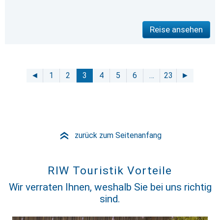
Reise ansehen
◄
1
2
3
4
5
6
…
23
►
zurück zum Seitenanfang
»
RIW Touristik Vorteile
Wir verraten Ihnen, weshalb Sie bei uns richtig
sind.