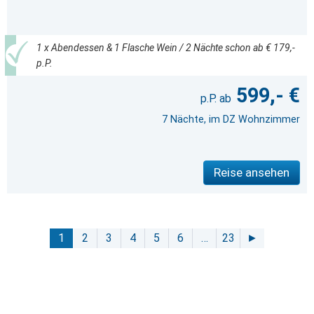
1 x Abendessen & 1 Flasche Wein / 2 Nächte schon ab € 179,-
p.P.
599,- €
7 Nächte, im DZ Wohnzimmer
Reise ansehen
1
2
3
4
5
6
…
23
►