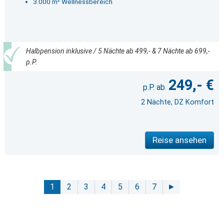
3.000 m² Wellnessbereich
Halbpension inklusive / 5 Nächte ab 499,- & 7 Nächte ab 699,-
p.P.
249,- €
2 Nächte, DZ Komfort
Reise ansehen
1
2
3
4
5
6
7
►