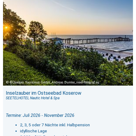
©Usedom Tourismus GmbH_Andreas Dumke_insel-fotograf.eu
Inselzauber im Ostseebad Koserow
SEETELHOTEL Nautic Hotel & Spa
Termine: Juli 2026 - November 2026
2, 3, 5 oder 7 Nächte inkl. Halbpension
idyllische Lage