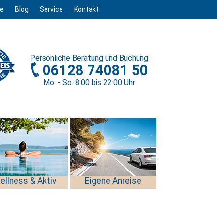
ge
Blog
Service
Kontakt
Persönliche
Beratung und Buchung
06128 74081 50
Mo. - So. 8
:00
bis 22
:00
Uhr
ellness & Aktiv
Eigene Anreise