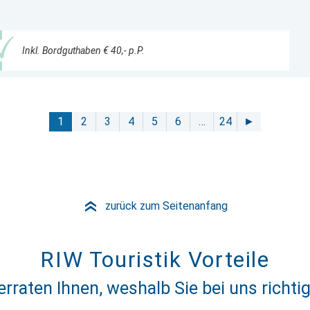
Inkl. Bordguthaben € 40,- p.P.
1
2
3
4
5
6
…
24
►
zurück zum Seitenanfang
»
RIW Touristik Vorteile
erraten Ihnen, weshalb Sie bei uns richtig