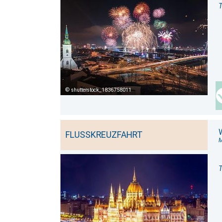
T
shutterstock_1836758011
FLUSSKREUZFAHRT