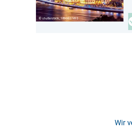
shutterstock_1890837493
Wir v