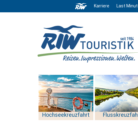
Karriere
Last Minut
Hochseekreuzfahrt
Flusskreuzfah