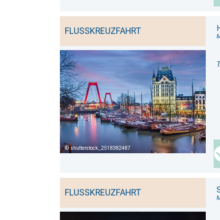
H
FLUSSKREUZFAHRT
T
shutterstock_2518382487
FLUSSKREUZFAHRT
M