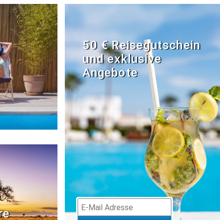
50 € Reisegutschein
und exklusive
Angebote
re