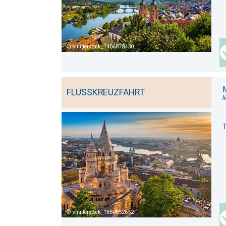
shutterstock_1406878430
FLUSSKREUZFAHRT
M
T
shutterstock_1560652652