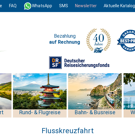
e
FAQ
WhatsApp
SMS
Newsletter
Aktuelle Katalo
Bezahlung
auf Rechnung
rt
Rund- & Flugreise
Bahn- & Busreise
W
Flusskreuzfahrt