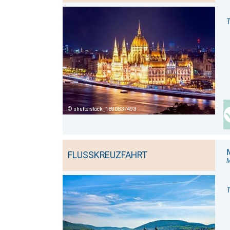
T
shutterstock_1890837493
FLUSSKREUZFAHRT
M
T