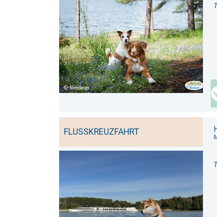
T
Reederei
FLUSSKREUZFAHRT
M
T