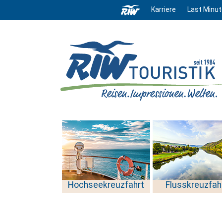
Karriere
Last Minut
Hochseekreuzfahrt
Flusskreuzfah