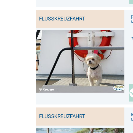
FLUSSKREUZFAHRT
M
T
Reederei
FLUSSKREUZFAHRT
M