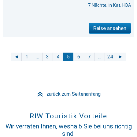
7 Nächte, in Kat. HDA
Reise ansehen
◄
1
…
3
4
5
6
7
…
24
►
zurück zum Seitenanfang
»
RIW Touristik Vorteile
Wir verraten Ihnen, weshalb Sie bei uns richtig
sind.