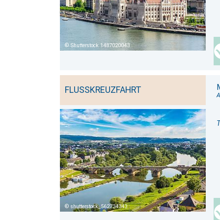
Shutterstock 1487020043
FLUSSKREUZFAHRT
A
T
shutterstock_562734343