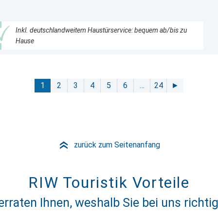
Inkl. deutschlandweitem Haustürservice: bequem ab/bis zu
Hause
1
2
3
4
5
6
…
24
►
zurück zum Seitenanfang
»
RIW Touristik Vorteile
erraten Ihnen, weshalb Sie bei uns richtig