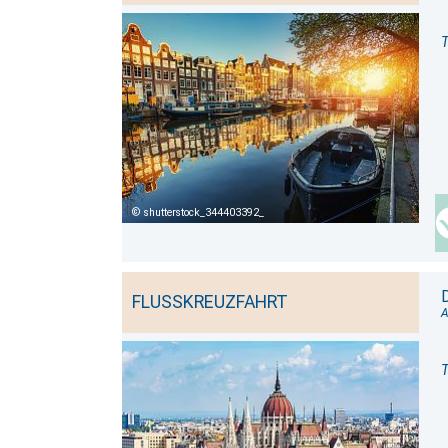
T
shutterstock_344403392_
FLUSSKREUZFAHRT
A
T