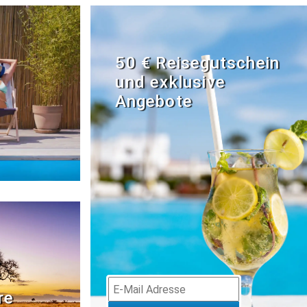
50 € Reisegutschein
und exklusive
Angebote
re