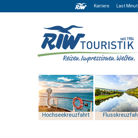
Karriere
Last Minut
Hochseekreuzfahrt
Flusskreuzfah