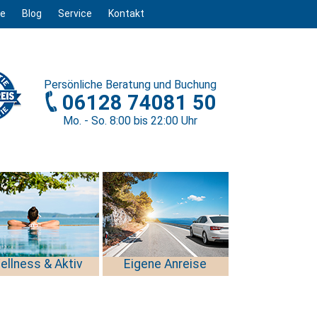
ge
Blog
Service
Kontakt
Persönliche
Beratung und Buchung
06128 74081 50
Mo. - So. 8
:00
bis 22
:00
Uhr
ellness & Aktiv
Eigene Anreise