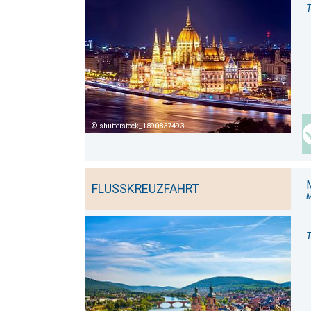
T
shutterstock_1890837493
FLUSSKREUZFAHRT
M
T