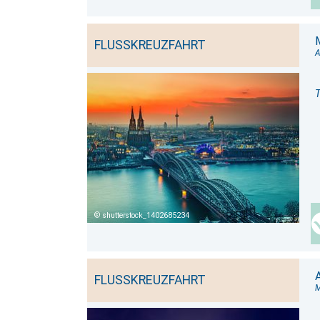
FLUSSKREUZFAHRT
A
shutterstock_1402685234
FLUSSKREUZFAHRT
M