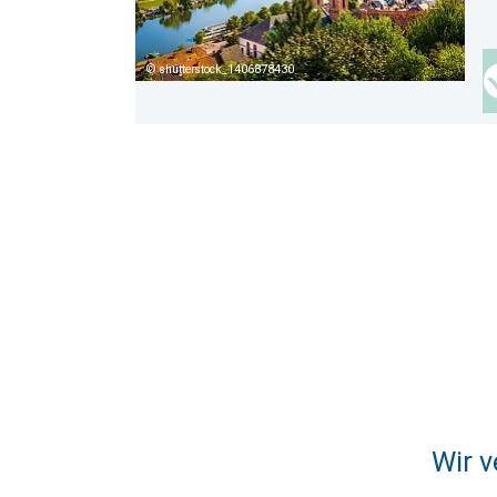
shutterstock_1406878430
Wir v