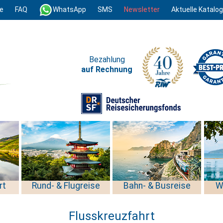
e
FAQ
WhatsApp
SMS
Newsletter
Aktuelle Katalo
Bezahlung
auf Rechnung
rt
Rund- & Flugreise
Bahn- & Busreise
W
Flusskreuzfahrt