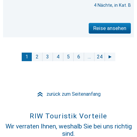
4 Nächte, in Kat. B
Reise ansehen
1
2
3
4
5
6
…
24
►
zurück zum Seitenanfang
»
RIW Touristik Vorteile
Wir verraten Ihnen, weshalb Sie bei uns richtig
sind.