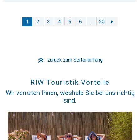
1
2
3
4
5
6
…
20
►
zurück zum Seitenanfang
»
RIW Touristik Vorteile
Wir verraten Ihnen, weshalb Sie bei uns richtig
sind.