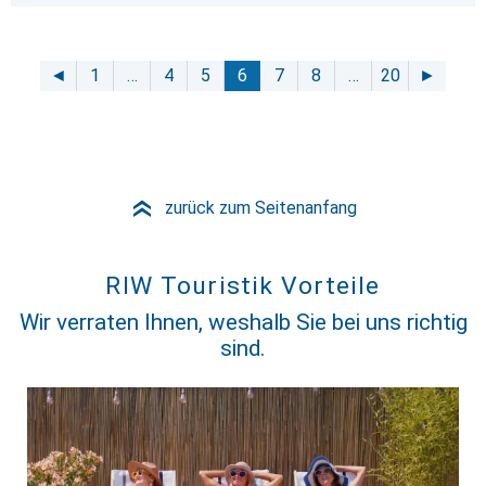
◄
1
…
4
5
6
7
8
…
20
►
zurück zum Seitenanfang
»
RIW Touristik Vorteile
Wir verraten Ihnen, weshalb Sie bei uns richtig
sind.