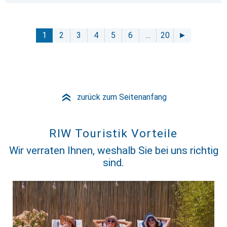
1
2
3
4
5
6
…
20
►
zurück zum Seitenanfang
»
RIW Touristik Vorteile
Wir verraten Ihnen, weshalb Sie bei uns richtig
sind.