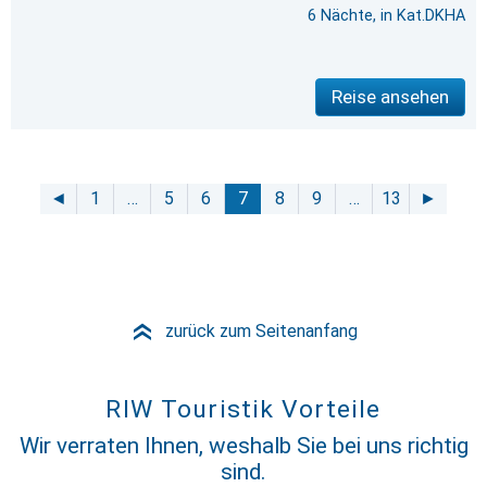
6 Nächte, in Kat.DKHA
Reise ansehen
◄
1
…
5
6
7
8
9
…
13
►
zurück zum Seitenanfang
»
RIW Touristik Vorteile
Wir verraten Ihnen, weshalb Sie bei uns richtig
sind.