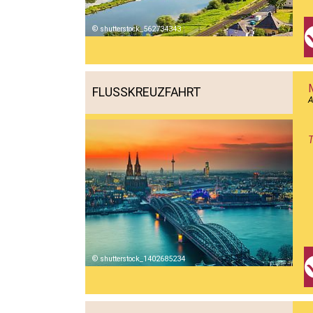
shutterstock_562734343
FLUSSKREUZFAHRT
A
shutterstock_1402685234