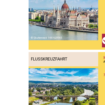
Shutterstock 1487020043
FLUSSKREUZFAHRT
A
T