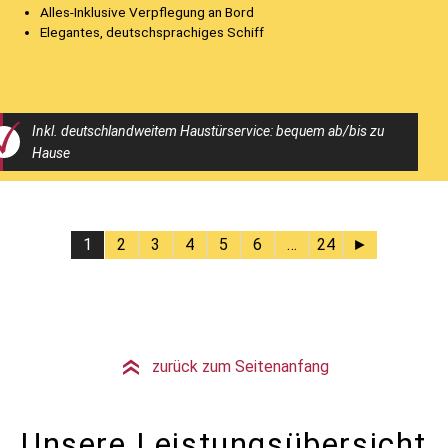
Alles-Inklusive Verpflegung an Bord
Elegantes, deutschsprachiges Schiff
Inkl. deutschlandweitem Haustürservice: bequem ab/bis zu
Hause
1
2
3
4
5
6
…
24
►
zurück zum Seitenanfang
»
Unsere Leistungsübersicht