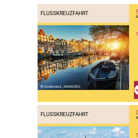
FLUSSKREUZFAHRT
M
T
shutterstock_344403392_
FLUSSKREUZFAHRT
A
T