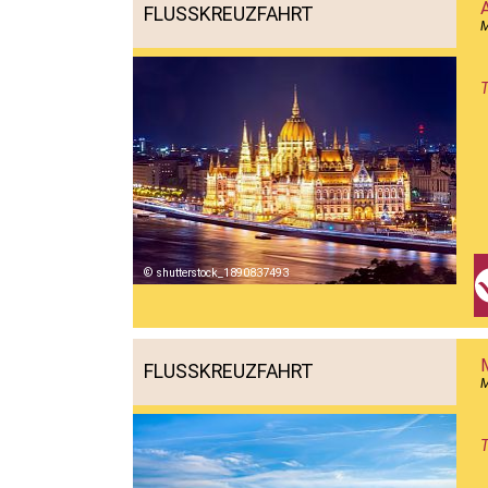
FLUSSKREUZFAHRT
M
T
shutterstock_1890837493
FLUSSKREUZFAHRT
M
T