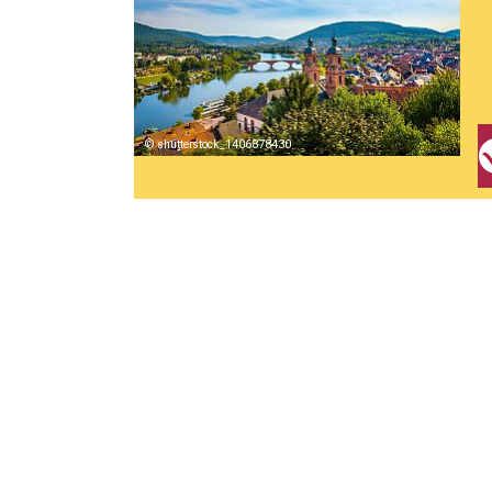
shutterstock_1406878430