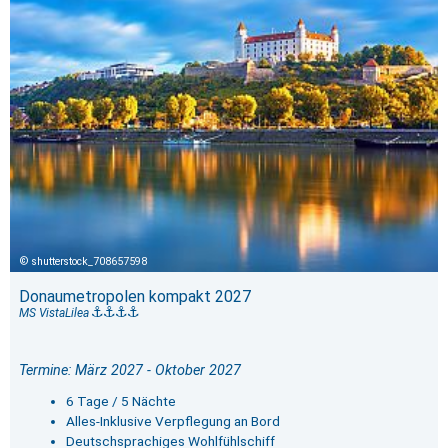
shutterstock_708657598
Donaumetropolen kompakt 2027
MS VistaLilea
Termine: März 2027 - Oktober 2027
6 Tage / 5 Nächte
Alles-Inklusive Verpflegung an Bord
Deutschsprachiges Wohlfühlschiff