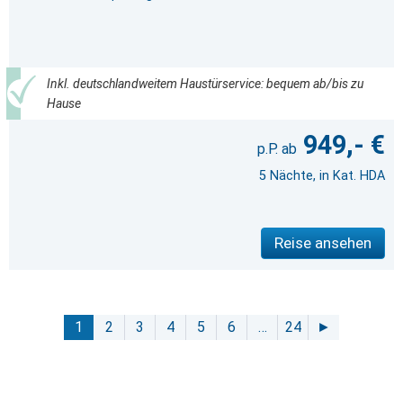
Inkl. deutschlandweitem Haustürservice: bequem ab/bis zu
Hause
949,- €
5 Nächte, in Kat. HDA
Reise ansehen
1
2
3
4
5
6
…
24
►