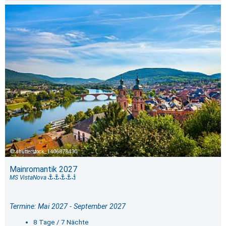
shutterstock_1406878430
Mainromantik 2027
MS VistaNova
Termine: Mai 2027 - September 2027
8 Tage / 7 Nächte