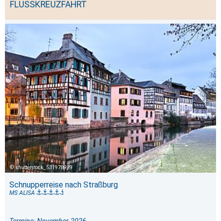
FLUSSKREUZFAHRT
shutterstock_531978979
Schnupperreise nach Straßburg
MS ALISA