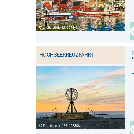
shutterstock_323907449
HOCHSEEKREUZFAHRT
C
T
Shutterstock_1664126356