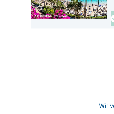
shutterstock_1595538268
Wir v