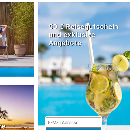
50 € Reisegutschein
und exklusive
Angebote
re