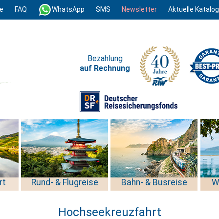
e
FAQ
WhatsApp
SMS
Newsletter
Aktuelle Katalo
Bezahlung
auf Rechnung
rt
Rund- & Flugreise
Bahn- & Busreise
W
Hochseekreuzfahrt