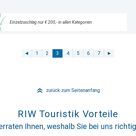
Einzelzuschlag nur € 200,- in allen Kategorien
◄
1
2
3
4
5
6
7
►
zurück zum Seitenanfang
»
RIW Touristik Vorteile
erraten Ihnen, weshalb Sie bei uns richtig