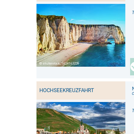
T
shutterstock_1624163239
HOCHSEEKREUZFAHRT
C
T