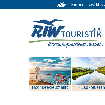
Karriere
Last Minut
Hochseekreuzfahrt
Flusskreuzfah