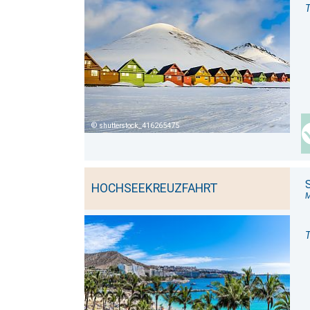
T
shutterstock_416265475
HOCHSEEKREUZFAHRT
T