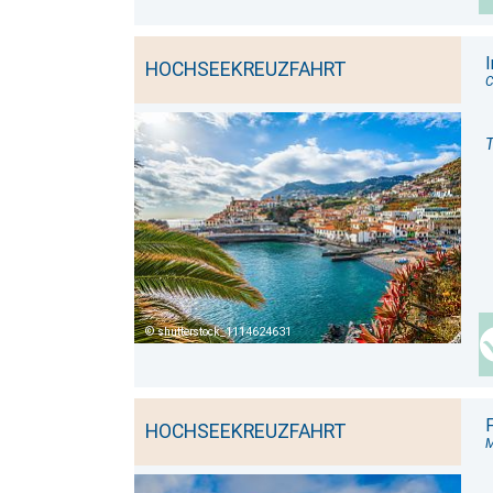
HOCHSEEKREUZFAHRT
C
T
shutterstock_1114624631
HOCHSEEKREUZFAHRT