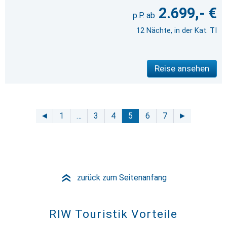
2.699,- €
12 Nächte, in der Kat. TI
Reise ansehen
◄
1
…
3
4
5
6
7
►
zurück zum Seitenanfang
»
RIW Touristik Vorteile