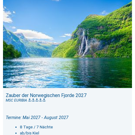
shutterstock_2494881631
Zauber der Norwegischen Fjorde 2027
MSC EURIBIA
Termine: Mai 2027 - August 2027
8 Tage / 7 Nächte
ab/bis Kiel