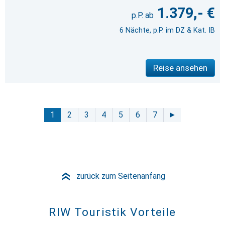
1.379,- €
6 Nächte, p.P. im DZ & Kat. IB
Reise ansehen
1
2
3
4
5
6
7
►
zurück zum Seitenanfang
»
RIW Touristik Vorteile