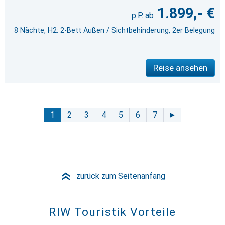
1.899,- €
8 Nächte, H2: 2-Bett Außen / Sichtbehinderung, 2er Belegung
Reise ansehen
1
2
3
4
5
6
7
►
zurück zum Seitenanfang
»
RIW Touristik Vorteile