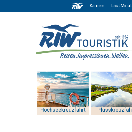
Karriere
Last Minut
Hochseekreuzfahrt
Flusskreuzfah