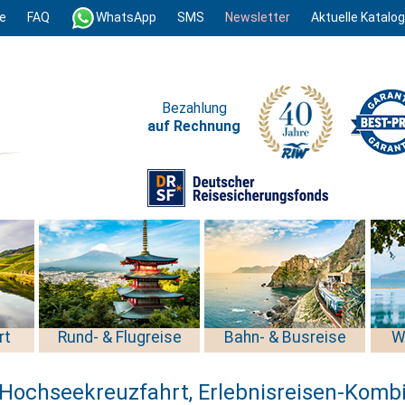
e
FAQ
WhatsApp
SMS
Newsletter
Aktuelle Katalo
Bezahlung
auf Rechnung
rt
Rund- & Flugreise
Bahn- & Busreise
W
Hochseekreuzfahrt, Erlebnisreisen-Komb