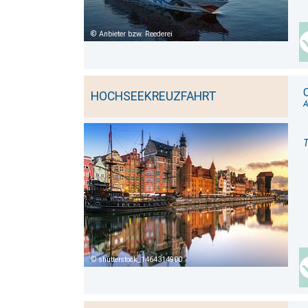
Anbieter bzw. Reederei
HOCHSEEKREUZFAHRT
T
shutterstock_1464314900