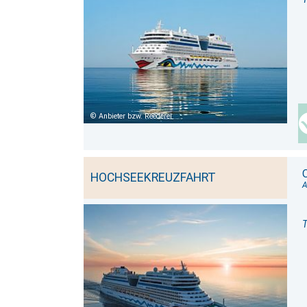
Anbieter bzw. Reederei
HOCHSEEKREUZFAHRT
T