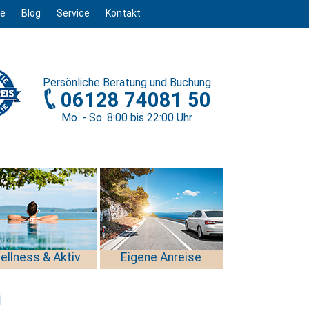
ge
Blog
Service
Kontakt
Persönliche
Beratung und Buchung
06128 74081 50
Mo. - So. 8
:00
bis 22
:00
Uhr
ellness & Aktiv
Eigene Anreise
i