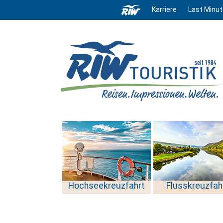
Karriere
Last Minut
Hochseekreuzfahrt
Flusskreuzfah