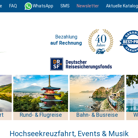
e
FAQ
WhatsApp
SMS
Newsletter
Aktuelle Katalo
Bezahlung
auf Rechnung
rt
Rund- & Flugreise
Bahn- & Busreise
W
Hochseekreuzfahrt, Events & Musik