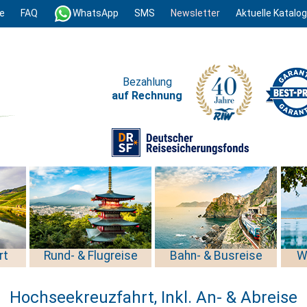
e
FAQ
WhatsApp
SMS
Newsletter
Aktuelle Katalo
Bezahlung
auf Rechnung
rt
Rund- & Flugreise
Bahn- & Busreise
W
Hochseekreuzfahrt, Inkl. An- & Abreise