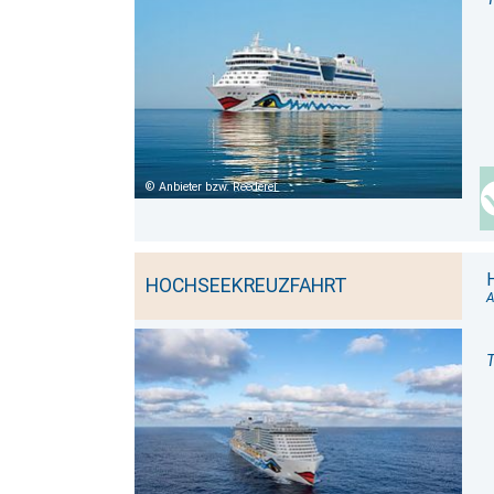
Anbieter bzw. Reederei
HOCHSEEKREUZFAHRT
A
T