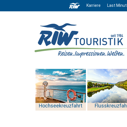
Karriere
Last Minut
Hochseekreuzfahrt
Flusskreuzfah