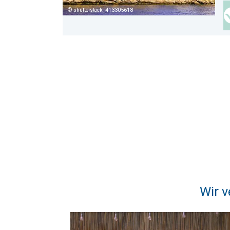
shutterstock_413305618
Wir v