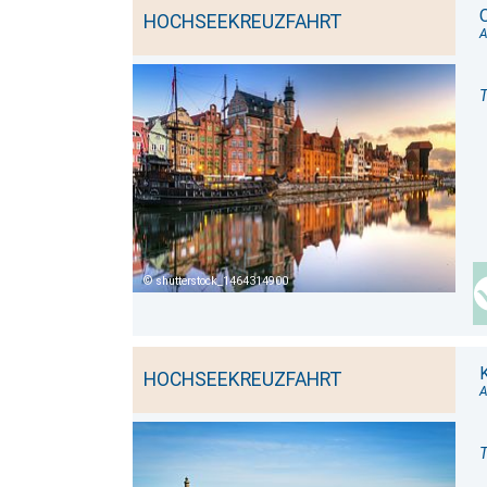
HOCHSEEKREUZFAHRT
T
shutterstock_1464314900
HOCHSEEKREUZFAHRT
A
T