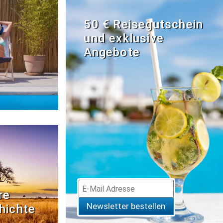
50 € Reisegutschein
und exklusive
Angebote
re
Newsletter bestellen
hichte