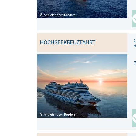
Anbieter bzw. Reederei
HOCHSEEKREUZFAHRT
T
Anbieter bzw. Reederei