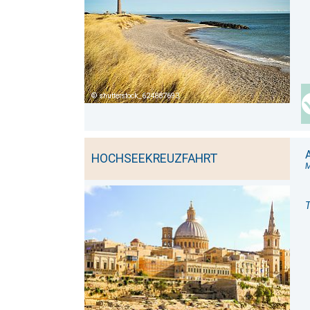
shutterstock_624887693
HOCHSEEKREUZFAHRT
T