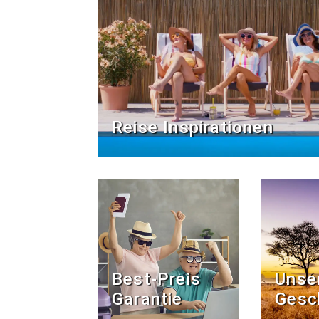
Reise Inspirationen
Best-Preis
Unse
Garantie
Gesc