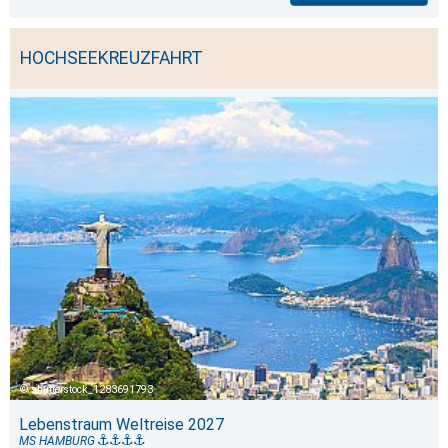
HOCHSEEKREUZFAHRT
shutterstock_1283691793
Lebenstraum Weltreise 2027
MS HAMBURG