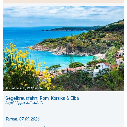
shutterstock_1239149767
Segelkreuzfahrt: Rom, Korsika & Elba
Royal Clipper
Termin: 07.09.2026