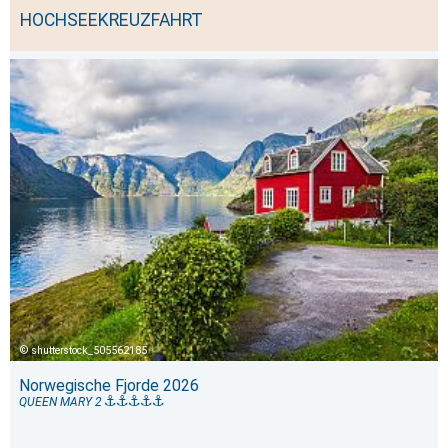
HOCHSEEKREUZFAHRT
shutterstock_505562185
Norwegische Fjorde 2026
QUEEN MARY 2