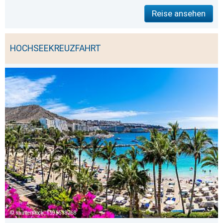
Reise ansehen
HOCHSEEKREUZFAHRT
shutterstock_1595538268