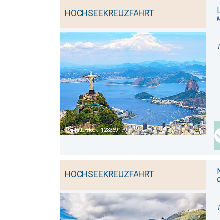
HOCHSEEKREUZFAHRT
T
shutterstock_1283691793
HOCHSEEKREUZFAHRT
T