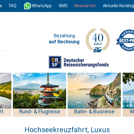
e
FAQ
WhatsApp
SMS
Newsletter
Aktuelle Katalo
Bezahlung
auf Rechnung
rt
Rund- & Flugreise
Bahn- & Busreise
W
Hochseekreuzfahrt, Luxus