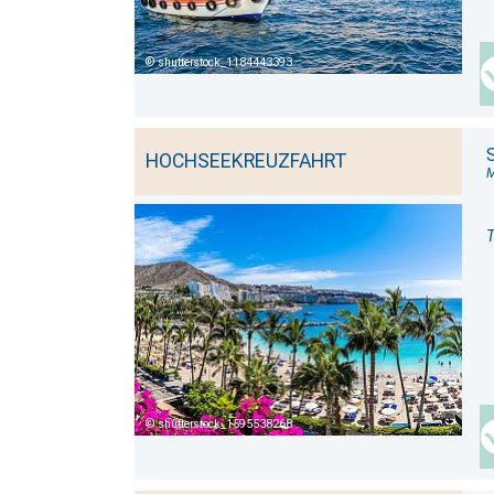
shutterstock_1184443393
HOCHSEEKREUZFAHRT
T
shutterstock_1595538268