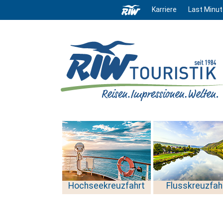
Karriere
Last Minut
Hochseekreuzfahrt
Flusskreuzfah