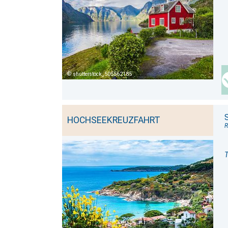
shutterstock_505562185
HOCHSEEKREUZFAHRT
R
T