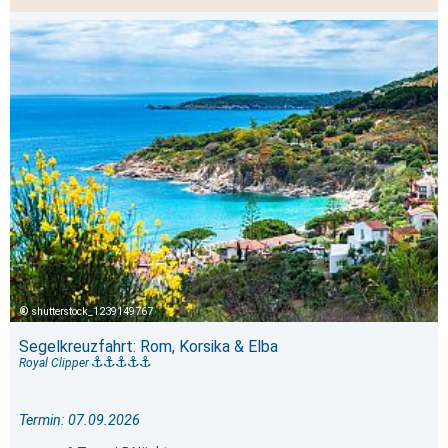
shutterstock_1239149767
Segelkreuzfahrt: Rom, Korsika & Elba
Royal Clipper
Termin: 07.09.2026