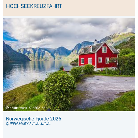
HOCHSEEKREUZFAHRT
shutterstock_505562185
Norwegische Fjorde 2026
QUEEN MARY 2