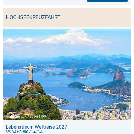
HOCHSEEKREUZFAHRT
shutterstock_1283691793
Lebenstraum Weltreise 2027
MS HAMBURG