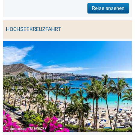
Reise ansehen
HOCHSEEKREUZFAHRT
shutterstock_1595538268