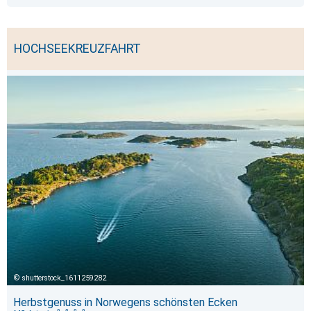
HOCHSEEKREUZFAHRT
shutterstock_1611259282
Herbstgenuss in Norwegens schönsten Ecken