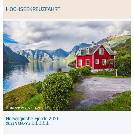
HOCHSEEKREUZFAHRT
shutterstock_505562185
Norwegische Fjorde 2026
QUEEN MARY 2