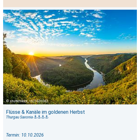
shutterstock_1671631042
Flüsse & Kanäle im goldenen Herbst
Thurgau Saxonia
Termin: 10.10.2026