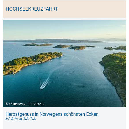
HOCHSEEKREUZFAHRT
shutterstock_1611259282
Herbstgenuss in Norwegens schönsten Ecken
MS Artania