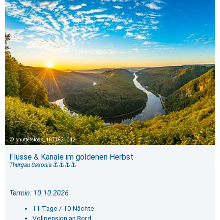
shutterstock_1671631042
Flüsse & Kanäle im goldenen Herbst
Thurgau Saxonia
Termin: 10.10.2026
11 Tage / 10 Nächte
Vollpension an Bord