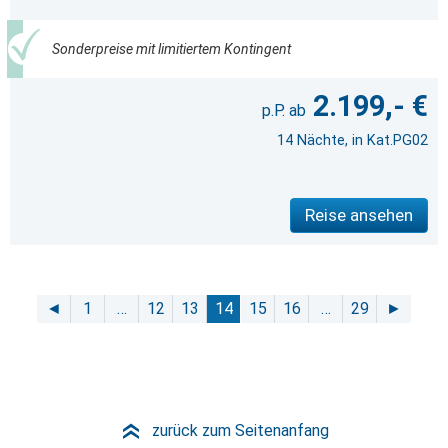
Sonderpreise mit limitiertem Kontingent
2.199,- €
14 Nächte, in Kat.PG02
Reise ansehen
◄
1
…
12
13
14
15
16
…
29
►
zurück zum Seitenanfang
»