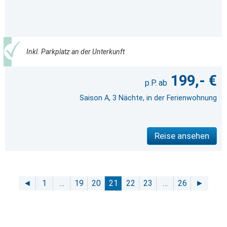
Inkl. Parkplatz an der Unterkunft
199,- €
Saison A, 3 Nächte, in der Ferienwohnung
Reise ansehen
◄
1
…
19
20
21
22
23
…
26
►