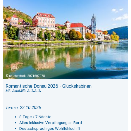
shutterstock_2071607078
Romantische Donau 2026 - Glückskabinen
MS VistaMilla
Termin: 22.10.2026
8 Tage / 7 Nächte
Alles-Inklusive Verpflegung an Bord
Deutschsprachiges Wohlfühlschiff