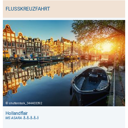
FLUSSKREUZFAHRT
shutterstock_344403392
Hollandflair
MS ASARA