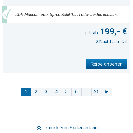
DDR-Museum oder Spree-Schifffahrt oder beides inklusive!
199,- €
2 Nächte, im DZ
Reise ansehen
1
2
3
4
5
6
…
26
►
zurück zum Seitenanfang
»