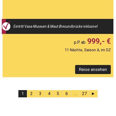
Eintritt Vasa-Museum & Maut Øresundbrücke inklusive!
999,- €
11 Nächte, Saison A, im DZ
Reise ansehen
1
2
3
4
5
6
…
27
►