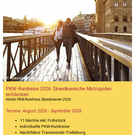
visitsweden_Nicho Södling
PKW-Rundreise 2026: Skandinavische Metropolen
entdecken
Hotels PKW-Rundreise Skandinavien 2026
Termine: August 2026 - September 2026
11 Nächte inkl. Frühstück
Individuelle PKW-Rundreise
Nachtfähre Travemünde-Trelleborg