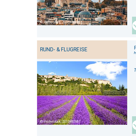
shutterstock_2176486941
RUND- & FLUGREISE
H
T
shutterstock_2013407867