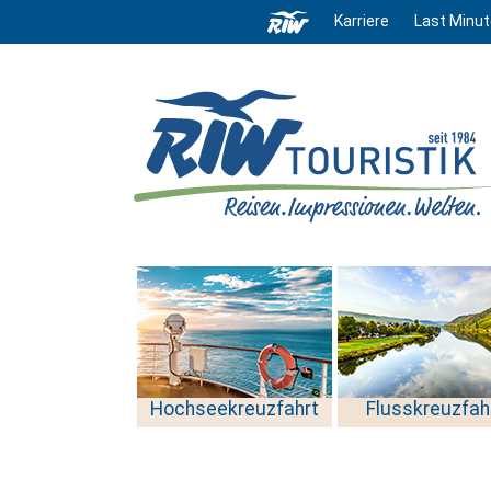
Karriere
Last Minut
Hochseekreuzfahrt
Flusskreuzfah