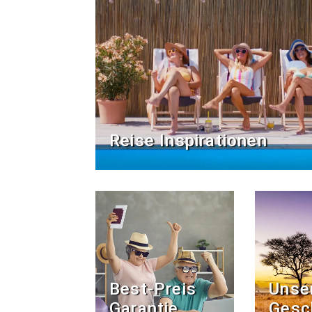
Reise Inspirationen
Best-Preis
Unse
Garantie
Gesc