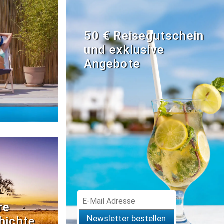
50 € Reisegutschein
und exklusive
Angebote
re
Newsletter bestellen
hichte