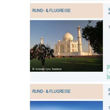
RUND- & FLUGREISE
A
T
Anbieter bzw. Reederei
RUND- & FLUGREISE
4
T