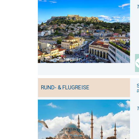
T
shutterstock_188628197
S
RUND- & FLUGREISE
D
T