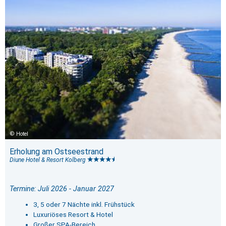
Hotel
Erholung am Ostseestrand
Diune Hotel & Resort Kolberg
Termine: Juli 2026 - Januar 2027
3, 5 oder 7 Nächte inkl. Frühstück
Luxuriöses Resort & Hotel
Großer SPA-Bereich