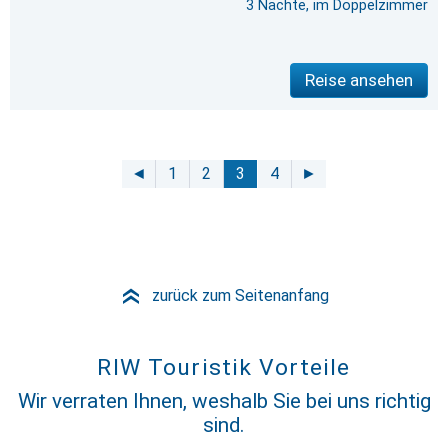
3 Nächte, im Doppelzimmer
Reise ansehen
◄
1
2
3
4
►
zurück zum Seitenanfang
»
RIW Touristik Vorteile
Wir verraten Ihnen, weshalb Sie bei uns richtig
sind.