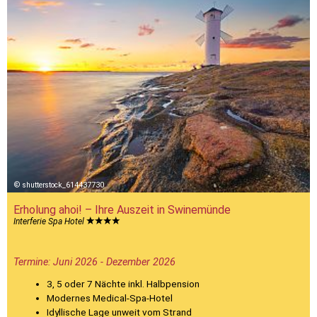
shutterstock_614437730
Erholung ahoi! – Ihre Auszeit in Swinemünde
Interferie Spa Hotel
Termine: Juni 2026 - Dezember 2026
3, 5 oder 7 Nächte inkl. Halbpension
Modernes Medical-Spa-Hotel
Idyllische Lage unweit vom Strand