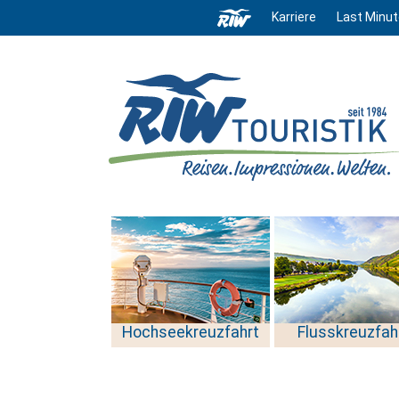
Karriere
Last Minut
Hochseekreuzfahrt
Flusskreuzfah