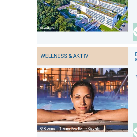
Anbieter
WELLNESS & AKTIV
B
T
Obermain Therme Foto Ronny Kiaulehn