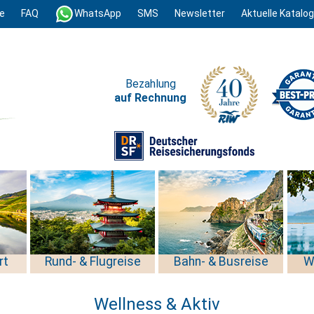
e
FAQ
WhatsApp
SMS
Newsletter
Aktuelle Katalo
Bezahlung
auf Rechnung
rt
Rund- & Flugreise
Bahn- & Busreise
W
Wellness & Aktiv