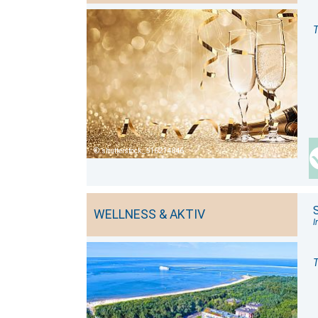
T
shutterstock_516214846
WELLNESS & AKTIV
I
T