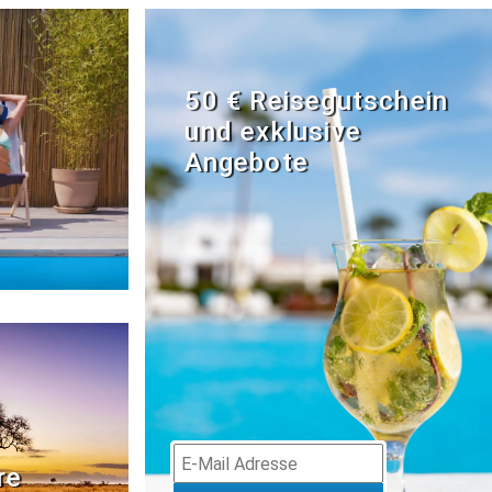
50 € Reisegutschein
und exklusive
Angebote
re