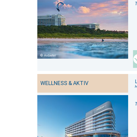
T
Anbieter
WELLNESS & AKTIV
H
T