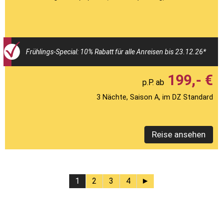
Frühlings-Special: 10% Rabatt für alle Anreisen bis 23.12.26*
199,- €
3 Nächte, Saison A, im DZ Standard
Reise ansehen
1
2
3
4
►