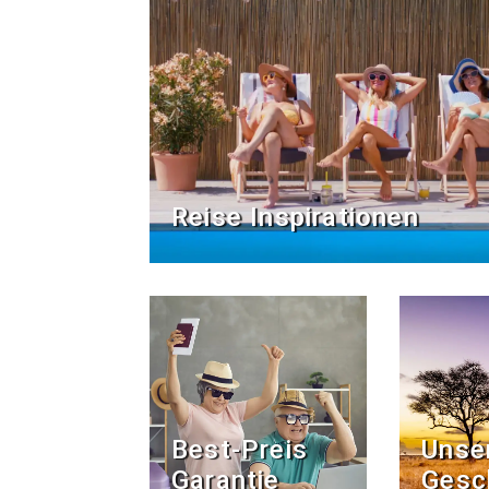
Reise Inspirationen
Best-Preis
Unse
Garantie
Gesc