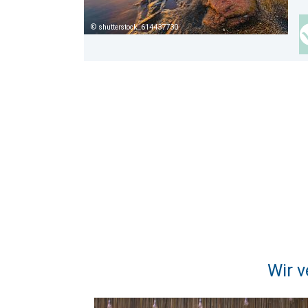
shutterstock_614437730
Wir v