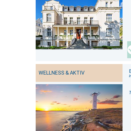
Hotel
WELLNESS & AKTIV
I
T