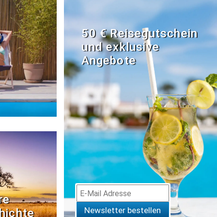
50 € Reisegutschein
und exklusive
Angebote
re
Newsletter bestellen
hichte