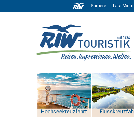
Karriere
Last Minut
Hochseekreuzfahrt
Flusskreuzfah