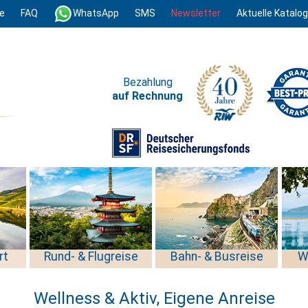
e
FAQ
WhatsApp
SMS
Newsletter
Aktuelle Katalo
Bezahlung
auf Rechnung
rt
Rund- & Flugreise
Bahn- & Busreise
W
Wellness & Aktiv, Eigene Anreise