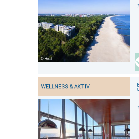
T
Hotel
E
WELLNESS & AKTIV
M
T