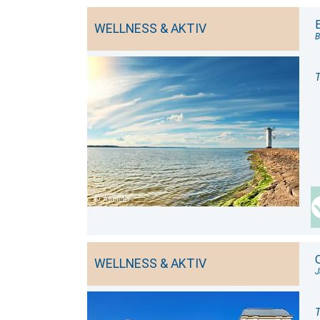
WELLNESS & AKTIV
B
T
Anbieter
WELLNESS & AKTIV
J
T