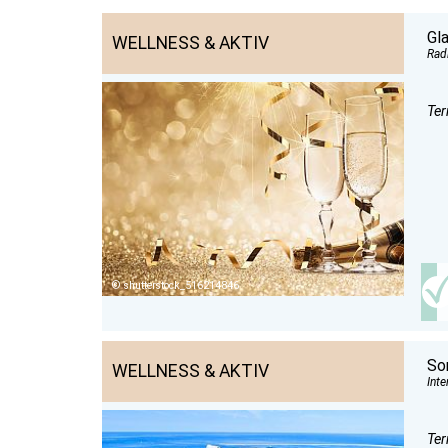
Gl
WELLNESS & AKTIV
Rad
Ter
shutterstock_516214846
So
WELLNESS & AKTIV
Inte
Ter