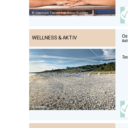
Obermain Therme Foto Ronny Kiaulehn
Os
WELLNESS & AKTIV
Balt
Ter
Anbieter