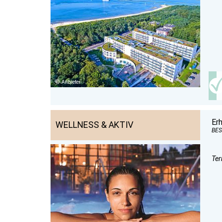
Anbieter
Er
WELLNESS & AKTIV
BES
Ter