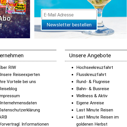
 Abo
Newsletter bestellen
!
ternehmen
Unsere Angebote
Über RIW
Hochseekreuzfahrt
Unsere Reiseexperten
Flusskreuzfahrt
Ihre Vorteile bei uns
Rund- & Flugreise
Reiseblog
Bahn- & Busreise
Impressum
Wellness & Aktiv
Unternehmensdaten
Eigene Anreise
Datenschutzerklärung
Last Minute Reisen
ARB
Last Minute Reisen im
Vorvertragl. Informationen
goldenen Herbst