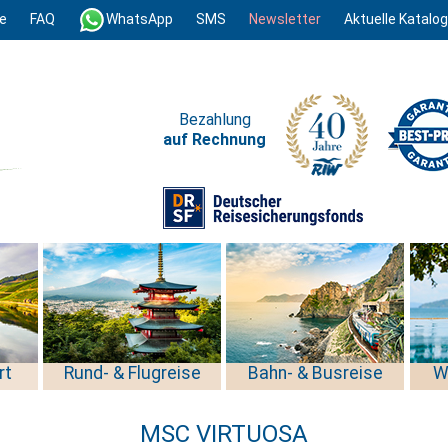
e
FAQ
WhatsApp
SMS
Newsletter
Aktuelle Katalo
Bezahlung
auf Rechnung
rt
Rund- & Flugreise
Bahn- & Busreise
W
MSC VIRTUOSA