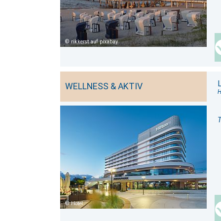
rikkerst auf pixabay
WELLNESS & AKTIV
H
T
Hotel