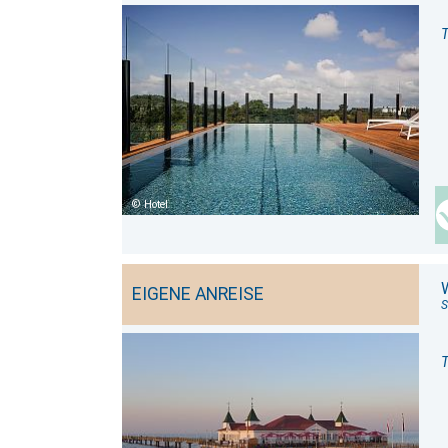
T
Hotel
EIGENE ANREISE
S
T