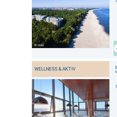
T
Hotel
E
WELLNESS & AKTIV
M
T