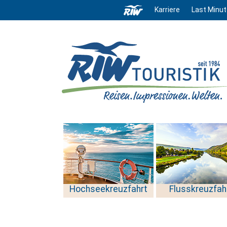
Karriere
Last Minut
Hochseekreuzfahrt
Flusskreuzfah