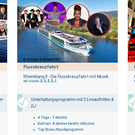
Anbieter & Showservice
Flusskreuzfahrt
Rheinklang II - Die Flusskreuzfahrt mit Musik
MS ASARA
en
Unterhaltungsprogramm mit 3 Liveauftritten &
DJ
4 Tage / 3 Nächte
Bahnan- & abreise bereits inklusive
Top Show-/Musikprogramm