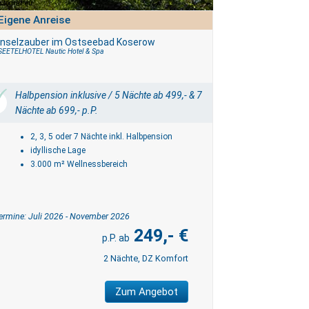
fotograf.eu
Eigene Anreise
Inselzauber im Ostseebad Koserow
SEETELHOTEL Nautic Hotel & Spa
Halbpension inklusive / 5 Nächte ab 499,- & 7
Nächte ab 699,- p.P.
2, 3, 5 oder 7 Nächte inkl. Halbpension
idyllische Lage
3.000 m² Wellnessbereich
ermine: Juli 2026 - November 2026
249,- €
2 Nächte, DZ Komfort
Zum Angebot