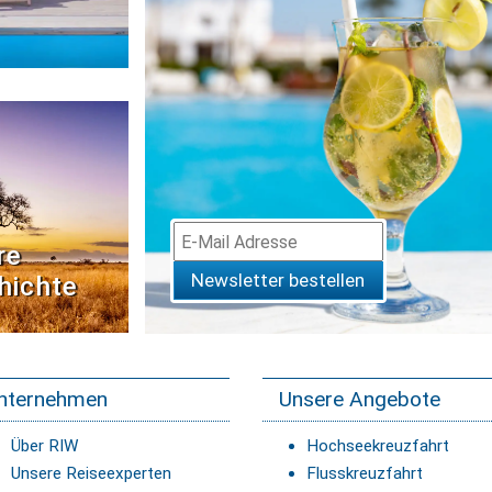
re
Newsletter bestellen
hichte
nternehmen
Unsere Angebote
Über RIW
Hochseekreuzfahrt
Unsere Reiseexperten
Flusskreuzfahrt