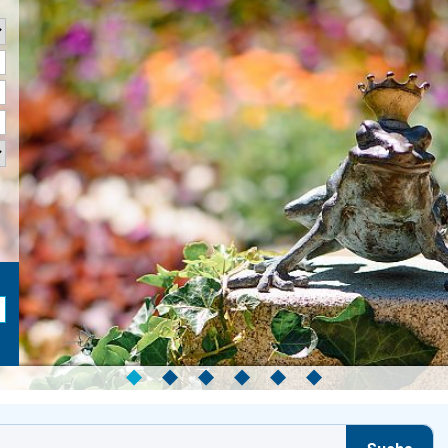
◆
◆
◆
◆
◆
◆