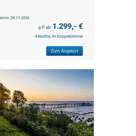
ermin: 26.11.2026
1.299,- €
4 Nächte, im Doppelzimmer
Zum Angebot
©Usedom Tourismus GmbH_Andreas Dumke_insel-