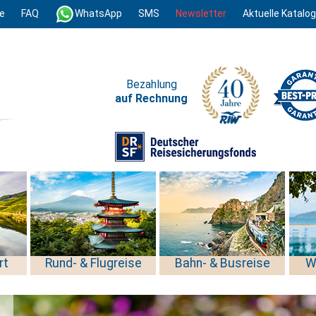
e
FAQ
WhatsApp
SMS
Newsletter
Aktuelle Katalo
Bezahlung
auf Rechnung
rt
Rund- & Flugreise
Bahn- & Busreise
W