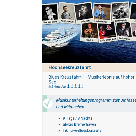
Agentur
Hochseekreuzfahrt
Blues Kreuzfahrt II - Musikerlebnis auf hoher
See
MS Amadea
Musikunterhaltungsprogramm zum Anfass
und Mitmachen
9 Tage / 8 Nächte
ab/bis Bremerhaven
Inkl. Live-Blueskonzerte