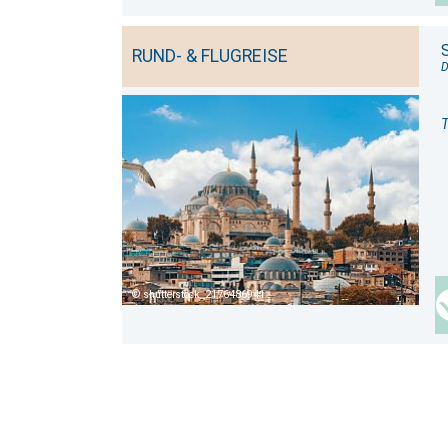
S
RUND- & FLUGREISE
D
T
shutterstock_2176486941