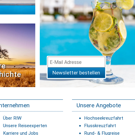
re
Newsletter bestellen
hichte
nternehmen
Unsere Angebote
Über RIW
Hochseekreuzfahrt
Unsere Reiseexperten
Flusskreuzfahrt
Karriere und Jobs
Rund- & Flugreise