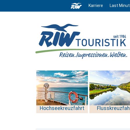
Karriere
Last Minut
Hochseekreuzfahrt
Flusskreuzfah