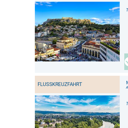
T
shutterstock_188628197
FLUSSKREUZFAHRT
A
T