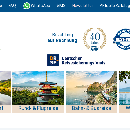
e
FAQ
WhatsApp
SMS
Newsletter
Aktuelle Katalo
Bezahlung
auf Rechnung
rt
Rund- & Flugreise
Bahn- & Busreise
W