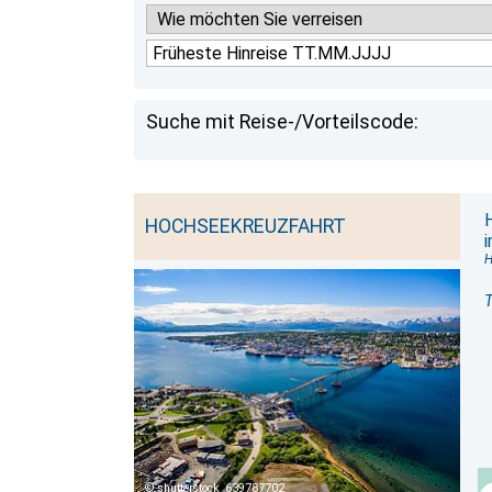
Suche mit Reise-/Vorteilscode:
HOCHSEEKREUZFAHRT
H
T
shutterstock_639787702