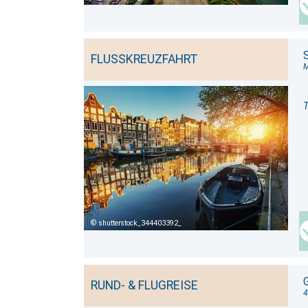
FLUSSKREUZFAHRT
M
T
shutterstock_344403392_
RUND- & FLUGREISE
4