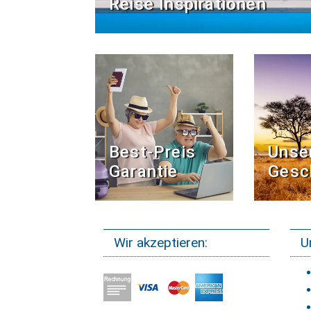
Reise Inspirationen
Best-Preis
Unse
Garantie
Gesc
Wir akzeptieren:
U