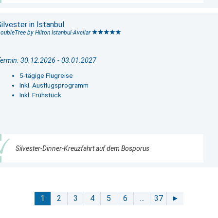
ilvester in Istanbul
oubleTree by Hilton Istanbul-Avcilar
ermin: 30.12.2026 - 03.01.2027
5-tägige Flugreise
Inkl. Ausflugsprogramm
Inkl. Frühstück
Silvester-Dinner-Kreuzfahrt auf dem Bosporus
1
2
3
4
5
6
…
37
►