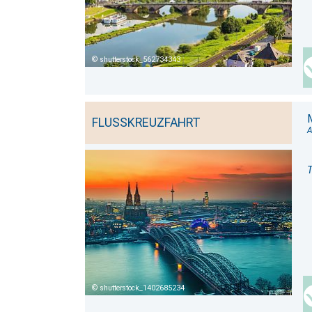
shutterstock_562734343
FLUSSKREUZFAHRT
A
shutterstock_1402685234