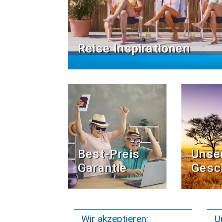
Reise Inspirationen
Best-Preis
Unse
Garantie
Gesc
Wir akzeptieren:
U