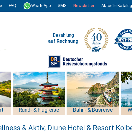
e
FAQ
WhatsApp
SMS
Newsletter
Aktuelle Katalo
Bezahlung
auf Rechnung
rt
Rund- & Flugreise
Bahn- & Busreise
W
llness & Aktiv, Diune Hotel & Resort Kolb