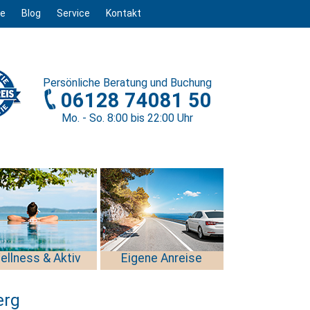
ge
Blog
Service
Kontakt
Persönliche
Beratung und Buchung
06128 74081 50
Mo. - So. 8
:00
bis 22
:00
Uhr
ellness & Aktiv
Eigene Anreise
erg