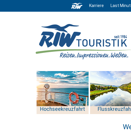
Karriere
Last Minut
Hochseekreuzfahrt
Flusskreuzfah
We