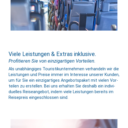
Viele Leistungen & Extras inklusive.
Profitieren Sie von einzigartigen Vorteilen.
Als un­ab­hängiges Touristik­unter­nehmen ver­handeln wir die
Leis­tungen und Preise immer im Inter­esse unserer Kunden,
um für Sie ein einzig­artiges Angebots­paket mit vielen Vor­
teilen zu er­stellen. Bei uns er­halten Sie deshalb ein in­di­vi­
du­elles Reise­angebot, indem viele Leis­tungen bereits im
Reise­preis ein­ge­schlossen sind.