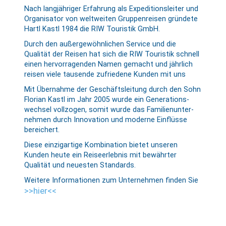
Nach langjähriger Erfahrung als Ex­pe­ditions­lei­ter und
Organi­sa­tor von welt­weiten Gruppen­reisen gründete
Hartl Kastl 1984 die RIW Touristik GmbH.
Durch den außer­gewöhn­lichen Service und die
Qualität der Reisen hat sich die RIW Touristik schnell
einen her­vor­ragenden Namen gemacht und jährlich
reisen viele tausende zufriedene Kunden mit uns
Mit Übernahme der Geschäfts­leitung durch den Sohn
Florian Kastl im Jahr 2005 wurde ein Generations­
wechsel vollzogen, somit wurde das Familien­unter­
nehmen durch Innovation und moderne Einflüsse
bereichert.
Diese einzig­artige Kombination bietet unseren
Kunden heute ein Reise­er­leb­nis mit bewährter
Qualität und neuesten Standards.
Weitere Informationen zum Unternehmen finden Sie
>>hier<<