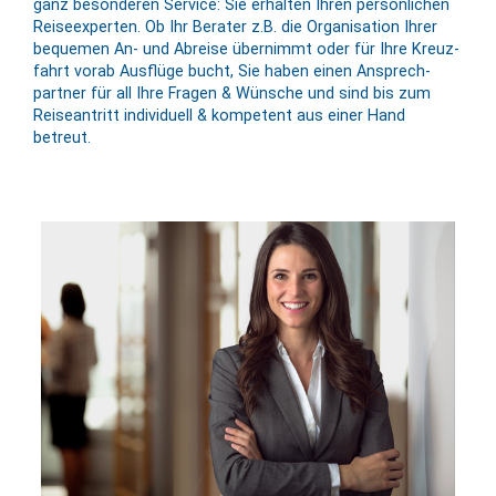
ganz besonderen Service: Sie er­halten Ihren per­sön­lichen
Reise­experten. Ob Ihr Berater z.B. die Or­ga­ni­sation Ihrer
bequemen An- und Abreise über­nimmt oder für Ihre Kreuz­
fahrt vorab Aus­flüge bucht, Sie haben einen An­sprech­
partner für all Ihre Fragen & Wünsche und sind bis zum
Reise­antritt in­divi­duell & kompe­tent aus einer Hand
betreut.