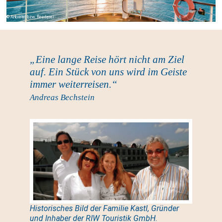
Anbieter bzw. Reederei
„Eine lange Reise hört nicht am Ziel
auf. Ein Stück von uns wird im Geiste
immer weiterreisen.“
Andreas Bechstein
Historisches Bild der Familie Kastl, Gründer
und Inhaber der RIW Touristik GmbH.