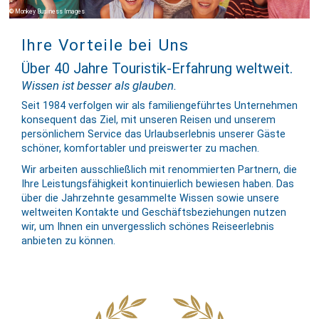
Monkey Business Images
Ihre Vorteile bei Uns
Über 40 Jahre Touristik-Erfahrung weltweit.
Wissen ist besser als glauben.
Seit 1984 verfolgen wir als familien­geführtes Unternehmen
konse­quent das Ziel, mit unseren Reisen und unserem
persön­lichem Service das Urlaubs­erlebnis unserer Gäste
schöner, komfor­tabler und preis­werter zu machen.
Wir arbeiten ausschließlich mit renommierten Partnern, die
Ihre Leis­tungs­fähig­keit kon­tinuier­lich bewiesen haben. Das
über die Jahr­zehnte gesam­melte Wissen sowie unsere
welt­weiten Kontakte und Geschäfts­be­zieh­ungen nutzen
wir, um Ihnen ein un­vergess­lich schönes Reise­er­leb­nis
anbieten zu können.