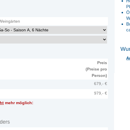
Ho
P
Ö
W
 Weingärten
B
c
Wun
A
Preis
(Preise pro
Person)
679,- €
979,- €
ht
mehr möglich:
ders