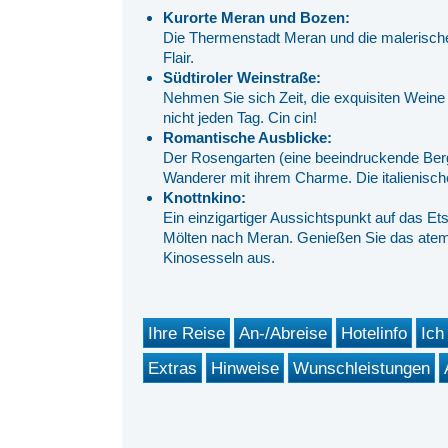
Kurorte Meran und Bozen:
Die Thermenstadt Meran und die malerische
Flair.
Südtiroler Weinstraße:
Nehmen Sie sich Zeit, die exquisiten Weine
nicht jeden Tag. Cin cin!
Romantische Ausblicke:
Der Rosengarten (eine beeindruckende Berg
Wanderer mit ihrem Charme. Die italienisch
Knottnkino:
Ein einzigartiger Aussichtspunkt auf das 
Mölten nach Meran. Genießen Sie das ate
Kinosesseln aus.
Ihre Reise
An-/Abreise
Hotelinfo
Ich
Extras
Hinweise
Wunschleistungen