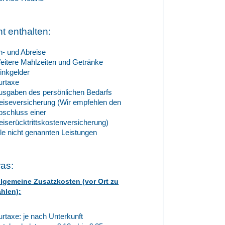
ht enthalten:
n- und Abreise
eitere Mahlzeiten und Getränke
rinkgelder
urtaxe
usgaben des persönlichen Bedarfs
eiseversicherung (Wir empfehlen den
bschluss einer
eiserücktrittskostenversicherung)
lle nicht genannten Leistungen
ras:
llgemeine Zusatzkosten (vor Ort zu
ahlen):
urtaxe: je nach Unterkunft