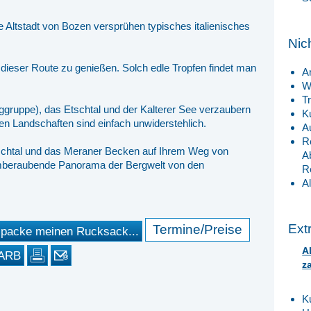
 Altstadt von Bozen versprühen typisches italienisches
Nic
 dieser Route zu genießen. Solch edle Tropfen findet man
A
W
T
gruppe), das Etschtal und der Kalterer See verzaubern
K
en Landschaften sind einfach unwiderstehlich.
A
R
Etschtal und das Meraner Becken auf Ihrem Weg von
A
mberaubende Panorama der Bergwelt von den
R
A
Ext
Termine/Preise
 packe meinen Rucksack...
A
ARB
z
K