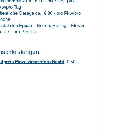
telparkplatz ca.: € 10,- bis € 25,- pro
kw/pro Tag
ffentliche Garage ca.: € 80,- pro Pkw/pro
oche
usfahrten Eppan – Bozen, Hafling – Meran
a. € 7,- pro Person
schleistungen:
ufpreis Einzelzimmer/pro Nacht
: € 50,-