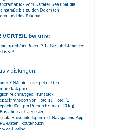
anoramablick vom Kalterer See über die
einstraße bis zu den Dolomiten
eran und das Etschtal
R VORTEIL bei uns:
undtour ab/bis Bozen // 1x Busfahrt Jenesien
klusive!
lusivleistungen:
 oder 7 Nächte in der gebuchten
immerkategorie
glich reichhaltiges Frühstück
epäcktransport von Hotel zu Hotel (1
epäckstück pro Person bis max. 20 kg)
 Busfahrt nach Jenesien
igitale Reiseunterlagen inkl. Navigations-App,
PS-Daten, Routenbuch
ervice-Hotline