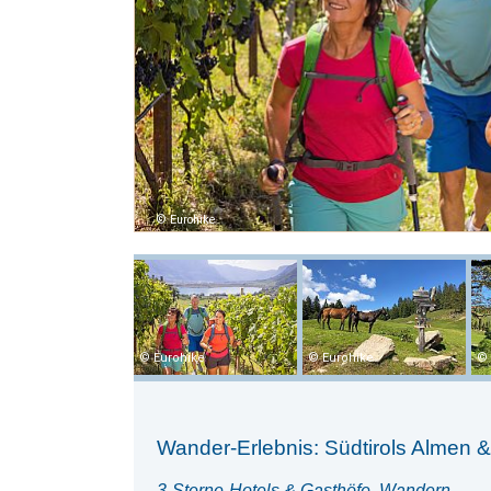
Eurohike
Eurohike
Eurohike
Wander-Erlebnis: Südtirols Almen 
3-Sterne-Hotels & Gasthöfe, Wandern