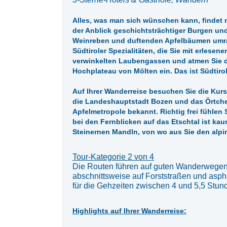
Alles, was man sich wünschen kann, findet m
der Anblick geschichtsträchtiger Burgen un
Weinreben und duftenden Apfelbäumen umra
Südtiroler Spezialitäten, die Sie mit erles
verwinkelten Laubengassen und atmen Sie di
Hochplateau von Mölten ein. Das ist Südtirol
Auf Ihrer Wanderreise besuchen Sie die Kursta
die Landeshauptstadt Bozen und das Örtche
Apfelmetropole bekannt. Richtig frei fühlen 
bei den Fernblicken auf das Etschtal ist ka
Steinernen Mandln, von wo aus Sie den alp
Tour-Kategorie 2 von 4
Die Routen führen auf guten Wanderwegen
abschnittsweise auf Forststraßen und asph
für die Gehzeiten zwischen 4 und 5,5 Stun
Highlights auf Ihrer Wanderreise: