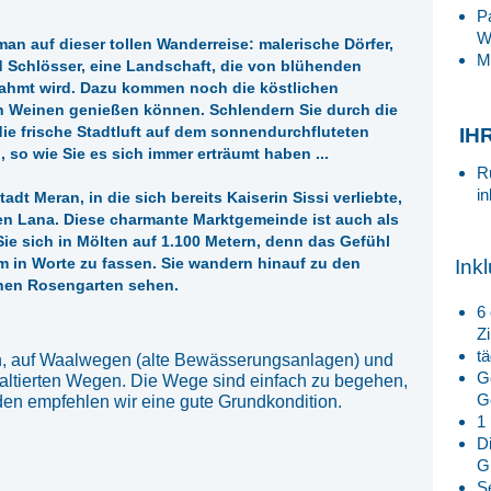
P
W
an auf dieser tollen Wanderreise: malerische Dörfer,
M
d Schlösser, eine Landschaft, die von blühenden
hmt wird. Dazu kommen noch die köstlichen
enen Weinen genießen können. Schlendern Sie durch die
e frische Stadtluft auf dem sonnendurchfluteten
IH
, so wie Sie es sich immer erträumt haben ...
R
in
dt Meran, in die sich bereits Kaiserin Sissi verliebte,
n Lana. Diese charmante Marktgemeinde ist auch als
Sie sich in Mölten auf 1.100 Metern, denn das Gefühl
um in Worte zu fassen. Sie wandern hinauf zu den
Ink
inen Rosengarten sehen.
6
Z
tä
, auf Waalwegen (alte Bewässerungsanlagen) und
G
altierten Wegen. Die Wege sind einfach zu begehen,
G
den empfehlen wir eine gute Grundkondition.
1
D
G
S