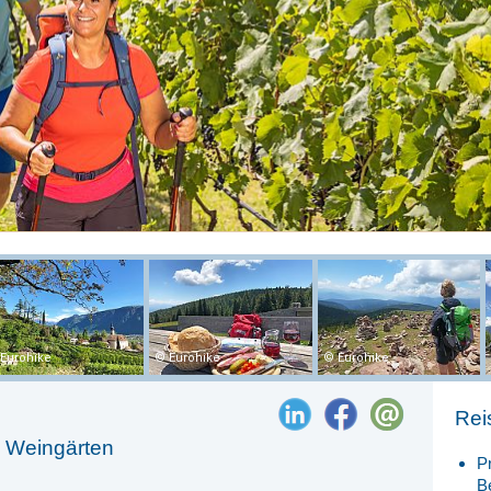
Eurohike
Eurohike
Eurohike
Rei
& Weingärten
P
B