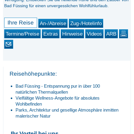
Bad Füssing für einen unvergesslichen Wohlfühlurlaub.
Ihre Reise
An-/Abreise
Zug-/Hotelinfo
Termine/Preise
Extras
Hinweise
Videos
ARB
Reisehöhepunkte:
Bad Füssing - Entspannung pur in über 100
natürlichen Thermalquellen
Vielfältige Wellness-Angebote für absolutes
Wohlbefinden
Parks, Architektur und gesellige Atmosphäre inmitten
malerischer Natur
Ihr Vorteil bei uns