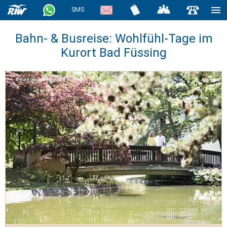
SMS
Bahn- & Busreise: Wohlfühl-Tage im
Kurort Bad Füssing
Kur-& GästeService Bad Füssing